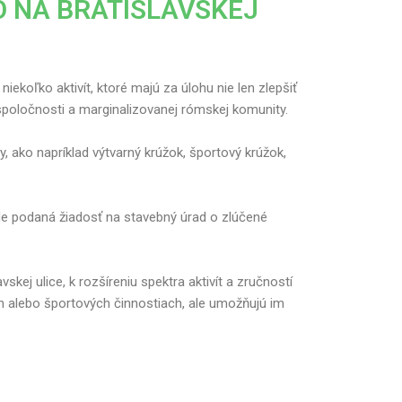
O NA BRATISLAVSKEJ
niekoľko aktivít, ktoré majú za úlohu nie len zlepšiť
j spoločnosti a marginalizovanej rómskej komunity.
y, ako napríklad výtvarný krúžok, športový krúžok,
ude podaná žiadosť na stavebný úrad o zlúčené
skej ulice, k rozšíreniu spektra aktivít a zručností
vých alebo športových činnostiach, ale umožňujú im