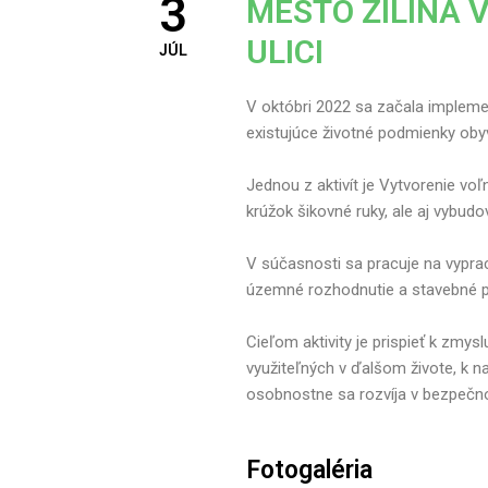
3
MESTO ŽILINA 
ULICI
JÚL
V októbri 2022 sa začala implementá
existujúce životné podmienky obyv
Jednou z aktivít je Vytvorenie voľ
krúžok šikovné ruky, ale aj vybud
V súčasnosti sa pracuje na vyprac
územné rozhodnutie a stavebné p
Cieľom aktivity je prispieť k zmysl
využiteľných v ďalšom živote, k na
osobnostne sa rozvíja v bezpečn
Fotogaléria