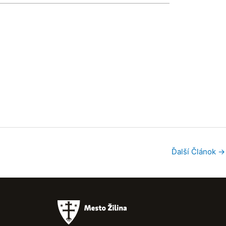
Ďalší Článok
→