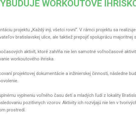
VYBUDUJE WORKOUTOVÉ IHRISK
ciu projektu „Každý iný, všetci rovní“. V rámci projektu sa realizuje 
ateľov bratislavskej ulice, ale taktiež prepojiť spoluprácu majoritne
nočasových aktivít, ktoré zahŕňa nie len samotné voľnočasové aktivit
ovanie workoutového ihriska.
ovaní projektovej dokumentácie a inžinierskej činnosti, následne b
ovolenie.
uplnému vyplneniu voľného času detí a mladých ľudí z lokality Bratislav
sledovaniu pozitívnych vzorov. Aktivity ich rozvíjajú nie len v tvori
om prostredí.