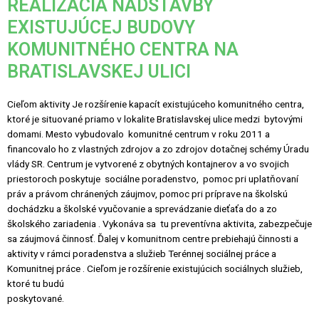
REALIZÁCIA NADSTAVBY
EXISTUJÚCEJ BUDOVY
KOMUNITNÉHO CENTRA NA
BRATISLAVSKEJ ULICI
Cieľom aktivity Je rozšírenie kapacít existujúceho komunitného centra,
ktoré je situované priamo v lokalite Bratislavskej ulice medzi bytovými
domami. Mesto vybudovalo komunitné centrum v roku 2011 a
financovalo ho z vlastných zdrojov a zo zdrojov dotačnej schémy Úradu
vlády SR. Centrum je vytvorené z obytných kontajnerov a vo svojich
priestoroch poskytuje sociálne poradenstvo, pomoc pri uplatňovaní
práv a právom chránených záujmov, pomoc pri príprave na školskú
dochádzku a školské vyučovanie a sprevádzanie dieťaťa do a zo
školského zariadenia . Vykonáva sa tu preventívna aktivita, zabezpečuje
sa záujmová činnosť. Ďalej v komunitnom centre prebiehajú činnosti a
aktivity v rámci poradenstva a služieb Terénnej sociálnej práce a
Komunitnej práce . Cieľom je rozšírenie existujúcich sociálnych služieb,
ktoré tu budú
poskytované.