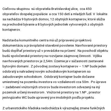
Cieľovou skupinou sú obyvatelia Bratislavskej ulice, cca 450
obyvateľov dospelej populácie a cca 150 detí a mladých ľudí. V lokalite
sa nachádza 9 bytových domov, 12 obytných kontajnerov, ktoré slúžia
na prechodné bývanie a 8 bytových jednotiek vytvorených z obytných
kontajnerov.
Nadstavba komunitného centra má už pripravenú projektovú
dokumentáciu a právoplatné stavebné povolenie. Navrhované priestory
budú dopĺňať priestory už v prevádzke na prízemí . Na poschodí objektu
budú spoločenské priestory na rozvíjanie záujmovej činnosti . Výška
navrhovaných priestorov je 2,54m. Územie je v súčasnosti zastavané
bytovými domami . Z pôvodnej zostavy kontajnerov – 1.NP bude jeden
odobratý a nahradený novým schodiskovým kontajnerom so
zabudovaným schodiskom . Odobratý kontajner bude dočasne
umiestnený na pozemku investora vo vzdialenosti cca 50m . Po úprave
– zadebnení vnútorných otvorov bude investorom odvezený na iný
pozemok určený investorom . Vnútorné priestory na 1.NP , priestor
jestvujúceho WC bude upravený pre imobilných podľa projektu .
Z urbanistického hľadiska nedochádza k výraznejšej zmene funkčných