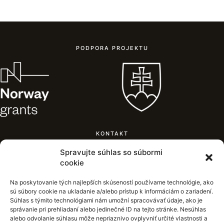
PODPORA PROJEKTU
KONTAKT
Mestský úrad Žilina,
Spravujte súhlas so súbormi
Námestie obetí komunizmu,
cookie
011 31 Žilina
+421 41 70 63 111
Na poskytovanie tých najlepších skúseností používame technológie, ako
inkluzia.zilina@zilina.sk
sú súbory cookie na ukladanie a/alebo prístup k informáciám o zariadení.
Súhlas s týmito technológiami nám umožní spracovávať údaje, ako je
správanie pri prehliadaní alebo jedinečné ID na tejto stránke. Nesúhlas
alebo odvolanie súhlasu môže nepriaznivo ovplyvniť určité vlastnosti a