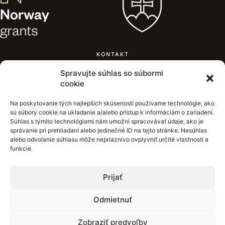
KONTAKT
Mestský úrad Žilina,
Spravujte súhlas so súbormi
Námestie obetí komunizmu,
cookie
011 31 Žilina
+421 41 70 63 111
Na poskytovanie tých najlepších skúseností používame technológie, ako
inkluzia.zilina@zilina.sk
sú súbory cookie na ukladanie a/alebo prístup k informáciám o zariadení.
Súhlas s týmito technológiami nám umožní spracovávať údaje, ako je
správanie pri prehliadaní alebo jedinečné ID na tejto stránke. Nesúhlas
alebo odvolanie súhlasu môže nepriaznivo ovplyvniť určité vlastnosti a
funkcie.
Prijať
Odmietnuť
Zobraziť predvoľby