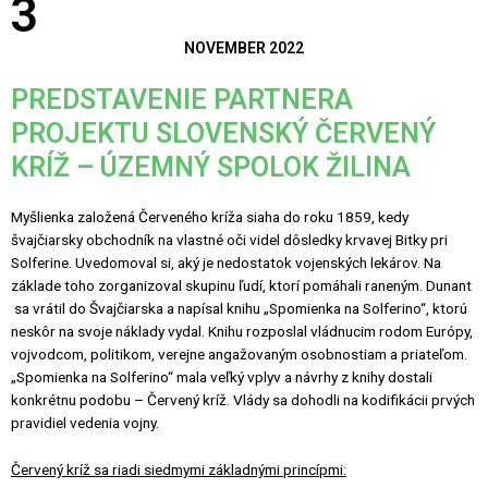
3
NOVEMBER 2022
PREDSTAVENIE PARTNERA
PROJEKTU SLOVENSKÝ ČERVENÝ
KRÍŽ – ÚZEMNÝ SPOLOK ŽILINA
Myšlienka založená Červeného kríža siaha do roku 1859, kedy
švajčiarsky obchodník na vlastné oči videl dôsledky krvavej Bitky pri
Solferine. Uvedomoval si, aký je nedostatok vojenských lekárov. Na
základe toho zorganizoval skupinu ľudí, ktorí pomáhali raneným. Dunant
sa vrátil do Švajčiarska a napísal knihu „Spomienka na Solferino“, ktorú
neskôr na svoje náklady vydal. Knihu rozposlal vládnucim rodom Európy,
vojvodcom, politikom, verejne angažovaným osobnostiam a priateľom.
„Spomienka na Solferino“ mala veľký vplyv a návrhy z knihy dostali
konkrétnu podobu – Červený kríž. Vlády sa dohodli na kodifikácii prvých
pravidiel vedenia vojny.
Červený kríž sa riadi siedmymi základnými princípmi: