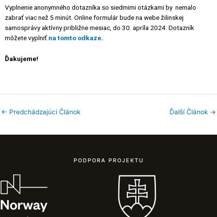
Vyplnenie anonymného dotazníka so siedmimi otázkami by nemalo
zabrať viac než 5 minút. Online formulár bude na webe žilinskej
samosprávy aktívny približne mesiac, do 30. apríla 2024. Dotazník
môžete vyplniť
na tomto odkaze
.
Ďakujeme!
←
Predchádzajúci Článok
Ďalší Článok
→
PODPORA PROJEKTU