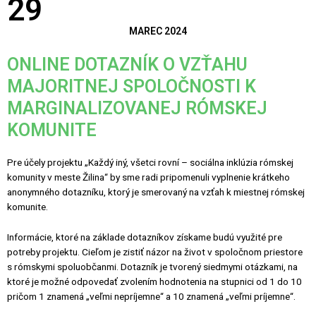
29
MAREC 2024
ONLINE DOTAZNÍK O VZŤAHU
MAJORITNEJ SPOLOČNOSTI K
MARGINALIZOVANEJ RÓMSKEJ
KOMUNITE
Pre účely projektu „Každý iný, všetci rovní – sociálna inklúzia rómskej
komunity v meste Žilina“ by sme radi pripomenuli vyplnenie krátkeho
anonymného dotazníku, ktorý je smerovaný na vzťah k miestnej rómskej
komunite.
Informácie, ktoré na základe dotazníkov získame budú využité pre
potreby projektu. Cieľom je zistiť názor na život v spoločnom priestore
s rómskymi spoluobčanmi. Dotazník je tvorený siedmymi otázkami, na
ktoré je možné odpovedať zvolením hodnotenia na stupnici od 1 do 10
pričom 1 znamená „veľmi nepríjemne“ a 10 znamená „veľmi príjemne“.