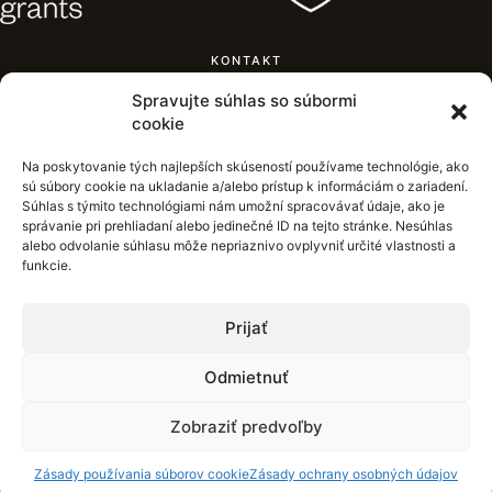
KONTAKT
Mestský úrad Žilina,
Spravujte súhlas so súbormi
Námestie obetí komunizmu,
cookie
011 31 Žilina
+421 41 70 63 111
Na poskytovanie tých najlepších skúseností používame technológie, ako
inkluzia.zilina@zilina.sk
sú súbory cookie na ukladanie a/alebo prístup k informáciám o zariadení.
Súhlas s týmito technológiami nám umožní spracovávať údaje, ako je
správanie pri prehliadaní alebo jedinečné ID na tejto stránke. Nesúhlas
alebo odvolanie súhlasu môže nepriaznivo ovplyvniť určité vlastnosti a
funkcie.
Prijať
Odmietnuť
Zobraziť predvoľby
©2022 Mesto Žilina |
Zásady používania súborov cookie
|
Zásady ochrany osobných
údajov
Zásady používania súborov cookie
Zásady ochrany osobných údajov